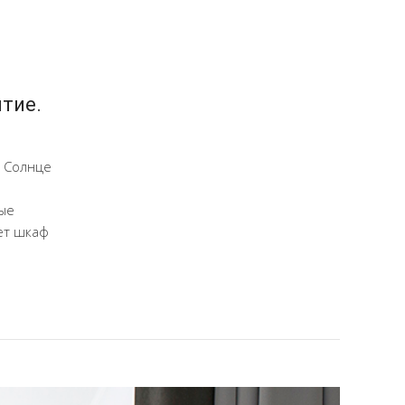
ытие.
. Солнце
ные
ет шкаф