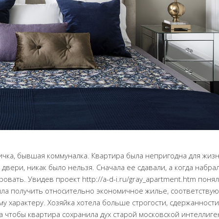
чка, бывшая коммуналка. Квартира была непригодна для жизн
 двери, никак было нельзя. Сначала ее сдавали, а когда набра
ать. Увидев проект http://a-d-i.ru/gray_apartment.htm понял
была получить относительно экономичное жилье, соответству
у характеру. Хозяйка хотела больше строгости, сдержанности
а чтобы квартира сохранила дух старой московской интеллиге