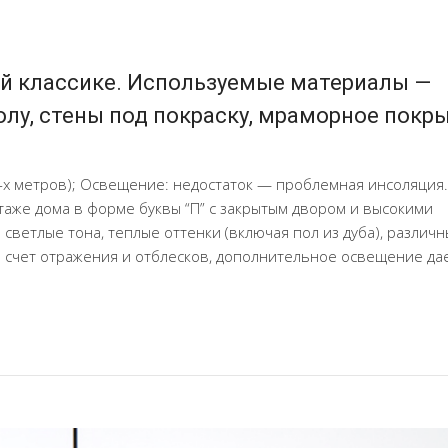
й классике. Используемые материалы —
олу, стены под покраску, мраморное покр
-х метров); Освещение: недостаток — проблемная инсоляция
этаже дома в форме буквы “П” с закрытым двором и высокими
ветлые тона, теплые оттенки (включая пол из дуба), различ
за счет отражения и отблесков, дополнительное освещение да