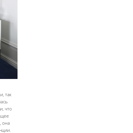
и, так
лась
и, что
ющее
, она
нции.